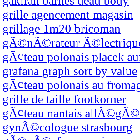
gakirah barnes dead body
grille agencement magasin
grillage 1m20 bricoman
gÃ©nÃ©rateur Ã©lectrique
gÃ¢teau polonais placek a
grafana graph sort by value
gÃ¢teau polonais au froma
grille de taille footkorner
gÃ¢teau nantais allÃ©gÃ©
gynÃ©cologue strasbourg