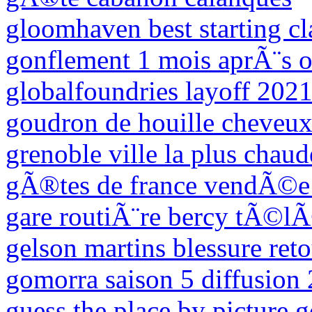
gloomhaven best starting cl
gonflement 1 mois aprÃ¨s o
globalfoundries layoff 202
goudron de houille cheveu
grenoble ville la plus chaud
gÃ®tes de france vendÃ©e 
gare routiÃ¨re bercy tÃ©
gelson martins blessure ret
gomorra saison 5 diffusion
guess the place by picture 