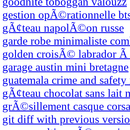
goodnite toboggan valouzz
gestion opÃ©rationnelle bt
gÃ¢teau napolÃ©on russe
garde robe minimaliste com
golden croisÃ© labrador Ã
garage austin mini bretagne
guatemala crime and safety
gÃ¢teau chocolat sans lait n
grÃ©sillement casque corsa
git diff with previous versi