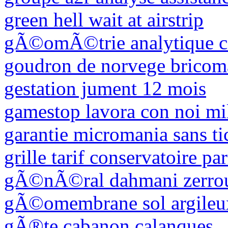
green hell wait at airstrip
gÃ©omÃ©trie analytique co
goudron de norvege bricom
gestation jument 12 mois
gamestop lavora con noi mi
garantie micromania sans ti
grille tarif conservatoire par
gÃ©nÃ©ral dahmani zerro
gÃ©omembrane sol argileu
gÃ®te cabanon calanques