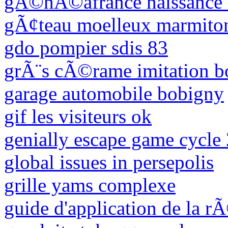
gÃ©nÃ©afrance naissance 
gÃ¢teau moelleux marmito
gdo pompier sdis 83
grÃ¨s cÃ©rame imitation b
garage automobile bobigny
gif les visiteurs ok
genially escape game cycle 
global issues in persepolis
grille yams complexe
guide d'application de la r