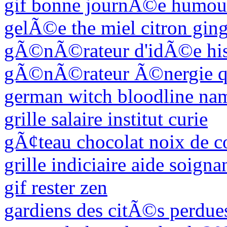
gif bonne journÃ©e humou
gelÃ©e the miel citron gin
gÃ©nÃ©rateur d'idÃ©e his
gÃ©nÃ©rateur Ã©nergie q
german witch bloodline na
grille salaire institut curie
gÃ¢teau chocolat noix de c
grille indiciaire aide soign
gif rester zen
gardiens des citÃ©s perdues