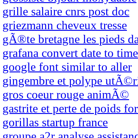
grille salaire cnrs post doc
griezmann cheveux tresse
gÃ®te bretagne les pieds da
grafana convert date to tim
google font similar to aller
gingembre et polype utÃ©r
gros coeur rouge animÃ©
gastrite et perte de poids f
gorillas startup france
groupe a2r analyse assistan