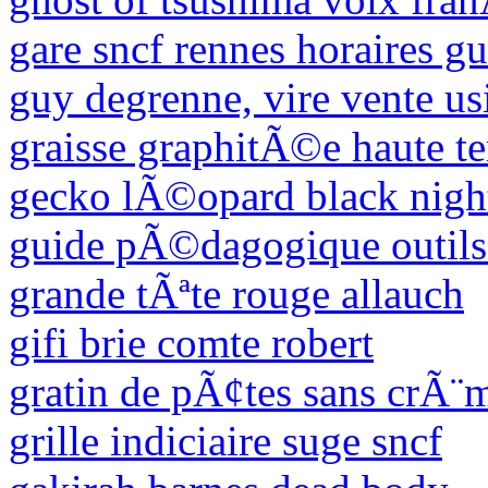
gare sncf rennes horaires gu
guy degrenne, vire vente u
graisse graphitÃ©e haute 
gecko lÃ©opard black nigh
guide pÃ©dagogique outils
grande tÃªte rouge allauch
gifi brie comte robert
gratin de pÃ¢tes sans crÃ¨m
grille indiciaire suge sncf